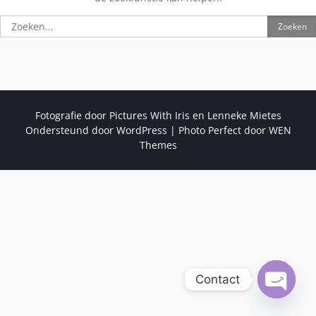
Zoeken
naar:
Fotografie door Pictures With Iris en Lenneke Mietes
Ondersteund door WordPress
|
Photo Perfect door
WEN
Themes
Contact
Open ch