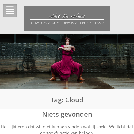
Ga
naar
Het 5e Huis
de
inhoud
jouw plek voor zelfbewustzijn en expressie
Tag:
Cloud
Niets gevonden
Het lijkt erop dat wij niet kunnen vinden wat jij zoekt. Wellicht dat
de zoekfunctie kan helpen.