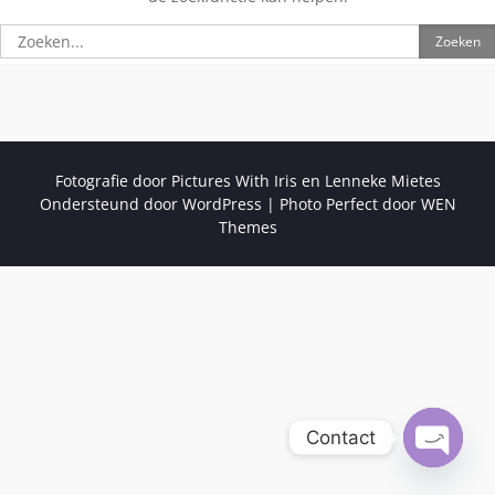
Zoeken
naar:
Fotografie door Pictures With Iris en Lenneke Mietes
Ondersteund door WordPress
|
Photo Perfect door
WEN
Themes
Contact
Open ch