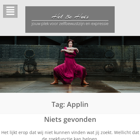
Ga
naar
Het 5e Huis
de
inhoud
jouw plek voor zelfbewustzijn en expressie
Tag:
Applin
Niets gevonden
Het lijkt erop dat wij niet kunnen vinden wat jij zoekt. Wellicht dat
de zoekfunctie kan helpen.